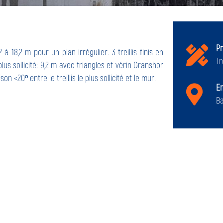
Pr
 à 18,2 m pour un plan irrégulier. 3 treillis finis en
Tr
lus sollicité: 9,2 m avec triangles et vérin Granshor
n <20º entre le treillis le plus sollicité et le mur.
E
B