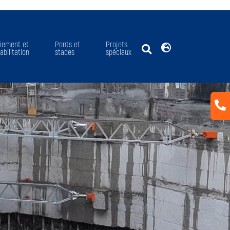
aiement et
Ponts et
Projets
abilitation
stades
spéciaux