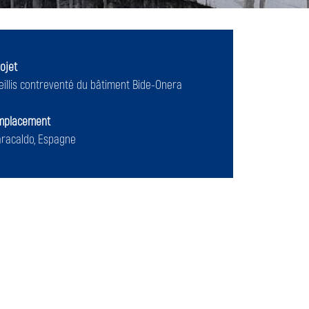
ojet
eillis contreventé du bâtiment Bide-Onera
mplacement
aracaldo, Espagne