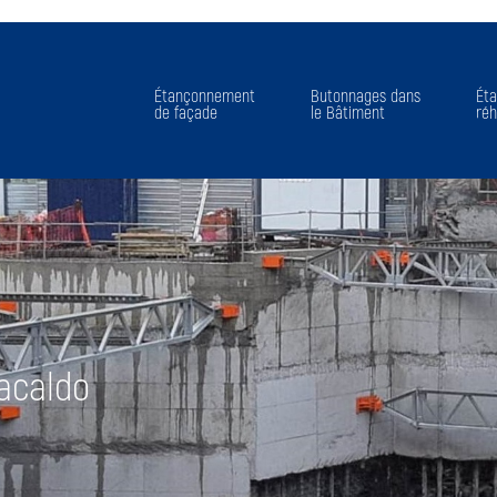
Étançonnement
Butonnages dans
Ét
de façade
le Bâtiment
réh
acaldo