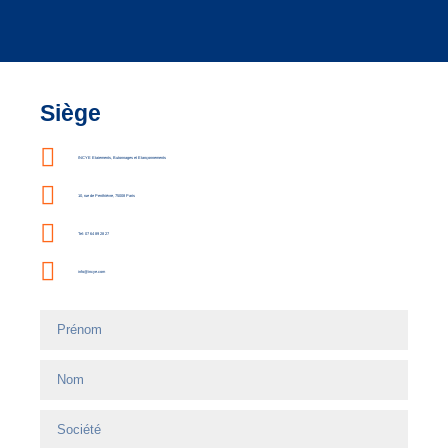
Siège
INCYE Etaiements, Butonnages et Etançonnements
10, rue de Penthièvre, 75008 Paris
Tel: 07 64 89 28 27
info@incye.com