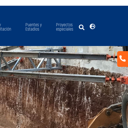
y
Puentes y
Proyectos
itación
Estadios
especiales