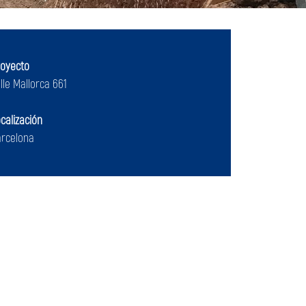
royecto
lle Mallorca 661
calización
arcelona