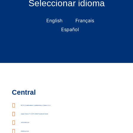
Seleccionar idioma
English
Français
Español
Central
INCYE, Estabilizadores, Acodalamientos y Cimbras S.A.U.
Joaquín Turina 2, PL 0 OF 5, 28224 Pozuelo de Alarcón
+34 91 555 61 04
info@incye.com