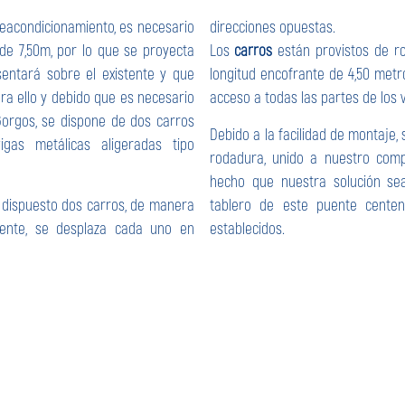
reacondicionamiento, es necesario
direcciones opuestas.
 de 7,50m, por lo que se proyecta
Los
carros
están provistos de r
entará sobre el existente y que
longitud encofrante de 4,50 metro
ara ello y debido que es necesario
acceso a todas las partes de los v
Gorgos, se dispone de dos carros
Debido a la facilidad de montaje,
gas metálicas aligeradas tipo
rodadura, unido a nuestro comp
hecho que nuestra solución sea 
n dispuesto dos carros, de manera
tablero de este puente centen
uente, se desplaza cada uno en
establecidos.