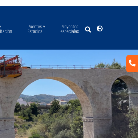
y
Puentes y
Proyectos
itación
Estadios
especiales