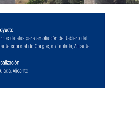
royecto
rros de alas para ampliación del tablero del
ente sobre el río Gorgos, en Teulada, Alicante
calización
ulada, Alicante